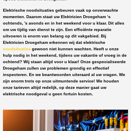
Elektrische noodsituaties gebeuren vaak op onverwachte
momenten. Daarom staat uw
Elektricien Droegeham
‘s
ochtends, ’s avonds en in het weekend voor u klaar. Dit alles
om uw tijdig van dienst te zijn. Een efficiënte reparatie
uitvoeren is enorm van belang op dit vakgebied.
Bij
Elektricien Droegeham
erkennen wij dat elektrische
noodsituaties
gewoon niet kunnen wachten. Heeft u onze
hulp nodig in het weekend, tijdens uw vakantie of vroeg in de
ochtend? Wij staan altijd voor u klaar! Onze
gespecialiseerde
Droegeham
zullen uw problemen grondig en effectief
inspecteren. En we beantwoorden uiteraard al uw vragen. We
zijn enorm trots op onze uitmuntende service! We houden
onze tarieven altijd redelijk, op deze manier gaat uw
elektrische noodgeval u geen fortuin kosten.