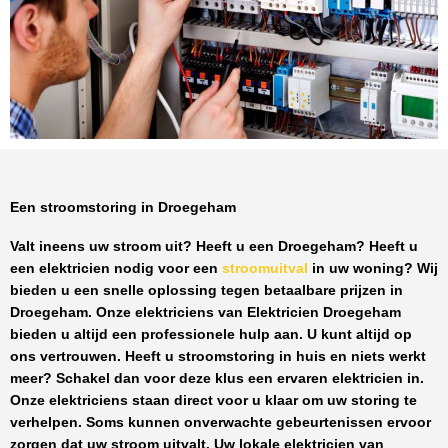
Een stroomstoring in Droegeham
Valt ineens uw stroom uit? Heeft u een
Droegeham
? Heeft u
een elektricien nodig voor een
stroomuitval
in uw woning? Wij
bieden u een snelle oplossing tegen
betaalbare prijzen
in
Droegeham
. Onze elektriciens van
Elektricien Droegeham
bieden u altijd een professionele hulp aan. U kunt altijd op
ons vertrouwen. Heeft u stroomstoring in huis en niets werkt
meer? Schakel dan voor deze klus een ervaren elektricien in.
Onze elektriciens staan direct voor u klaar om uw storing te
verhelpen. Soms kunnen onverwachte gebeurtenissen ervoor
zorgen dat uw stroom uitvalt. Uw lokale elektricien van