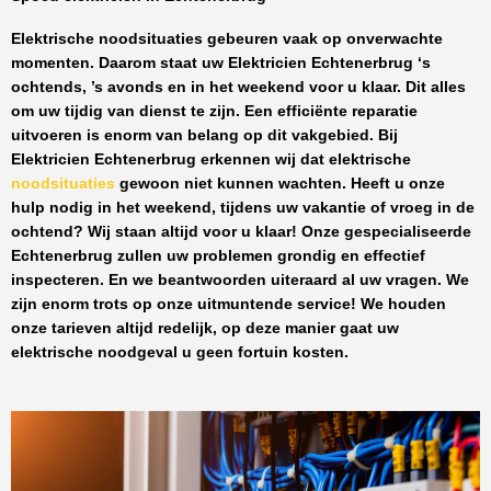
Elektrische noodsituaties gebeuren vaak op onverwachte
momenten. Daarom staat uw
Elektricien Echtenerbrug
‘s
ochtends, ’s avonds en in het weekend voor u klaar. Dit alles
om uw tijdig van dienst te zijn. Een efficiënte reparatie
uitvoeren is enorm van belang op dit vakgebied.
Bij
Elektricien Echtenerbrug
erkennen wij dat elektrische
noodsituaties
gewoon niet kunnen wachten. Heeft u onze
hulp nodig in het weekend, tijdens uw vakantie of vroeg in de
ochtend? Wij staan altijd voor u klaar! Onze
gespecialiseerde
Echtenerbrug
zullen uw problemen grondig en effectief
inspecteren. En we beantwoorden uiteraard al uw vragen. We
zijn enorm trots op onze uitmuntende service! We houden
onze tarieven altijd redelijk, op deze manier gaat uw
elektrische noodgeval u geen fortuin kosten.