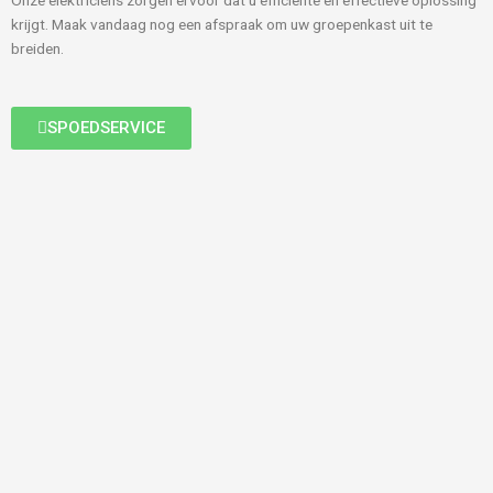
Onze elektriciens zorgen ervoor dat u efficiënte en effectieve oplossing
krijgt. Maak vandaag nog een afspraak om uw groepenkast uit te
breiden.
SPOEDSERVICE