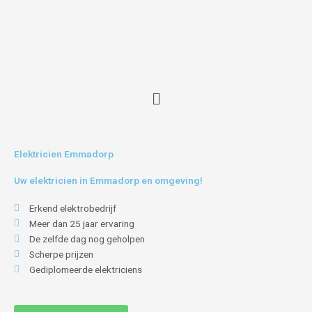
Skip
to
content
Menu
Elektricien Emmadorp
Uw elektricien in Emmadorp en omgeving!
Erkend elektrobedrijf
Meer dan 25 jaar ervaring
De zelfde dag nog geholpen
Scherpe prijzen
Gediplomeerde elektriciens