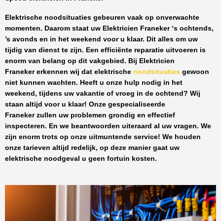
Elektrische noodsituaties gebeuren vaak op onverwachte
momenten. Daarom staat uw
Elektricien Franeker
‘s ochtends,
’s avonds en in het weekend voor u klaar. Dit alles om uw
tijdig van dienst te zijn. Een efficiënte reparatie uitvoeren is
enorm van belang op dit vakgebied.
Bij Elektricien
Franeker
erkennen wij dat elektrische
noodsituaties
gewoon
niet kunnen wachten. Heeft u onze hulp nodig in het
weekend, tijdens uw vakantie of vroeg in de ochtend? Wij
staan altijd voor u klaar! Onze
gespecialiseerde
Franeker
zullen uw problemen grondig en effectief
inspecteren. En we beantwoorden uiteraard al uw vragen. We
zijn enorm trots op onze uitmuntende service! We houden
onze tarieven altijd redelijk, op deze manier gaat uw
elektrische noodgeval u geen fortuin kosten.