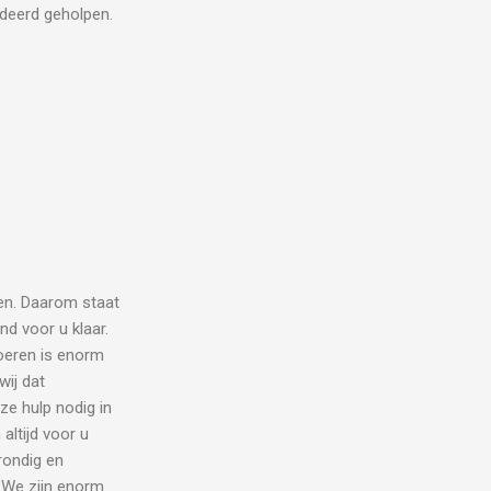
ndeerd geholpen.
en. Daarom staat
nd voor u klaar.
tvoeren is enorm
ij dat
e hulp nodig in
altijd voor u
rondig en
. We zijn enorm