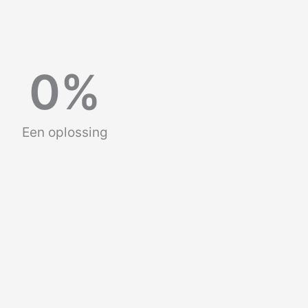
0
%
Een oplossing