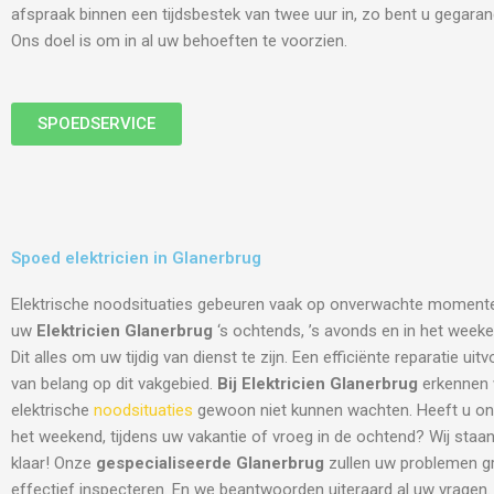
afspraak binnen een tijdsbestek van twee uur in, zo bent u gegara
Ons doel is om in al uw behoeften te voorzien.
SPOEDSERVICE
Spoed elektricien in Glanerbrug
Elektrische noodsituaties gebeuren vaak op onverwachte moment
uw
Elektricien Glanerbrug
‘s ochtends, ’s avonds en in het weeke
Dit alles om uw tijdig van dienst te zijn. Een efficiënte reparatie ui
van belang op dit vakgebied.
Bij Elektricien Glanerbrug
erkennen w
elektrische
noodsituaties
gewoon niet kunnen wachten. Heeft u onz
het weekend, tijdens uw vakantie of vroeg in de ochtend? Wij staan 
klaar! Onze
gespecialiseerde Glanerbrug
zullen uw problemen g
effectief inspecteren. En we beantwoorden uiteraard al uw vragen