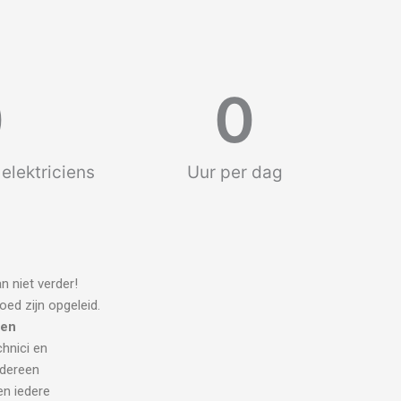
0
0
elektriciens
Uur per dag
n niet verder!
oed zijn opgeleid.
ien
chnici en
edereen
en iedere