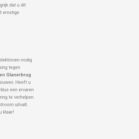
rijk dat u dit
t ernstige
elektricien nodig
sing tegen
ien Glanerbrug
trouwen. Heeft u
 klus een ervaren
ring te verhelpen.
room uitvalt.
u klaar!