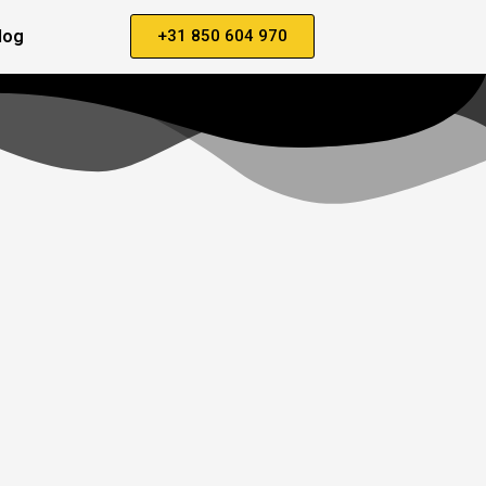
log
+31 850 604 970