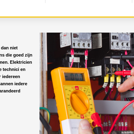
 dan niet
ens
die goed zijn
emen.
Elektricien
e technici en
r iedereen
lannen iedere
garandeerd