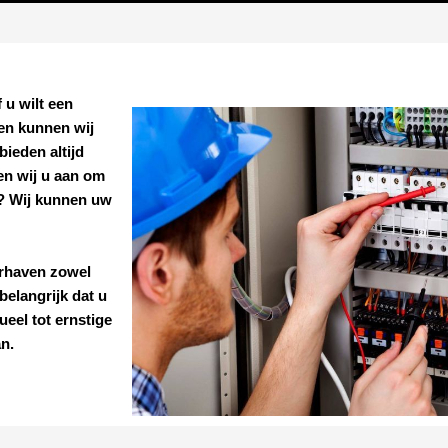
f u wilt een
len kunnen wij
ieden altijd
en wij u aan om
n? Wij kunnen uw
rhaven
zowel
belangrijk dat u
ueel tot ernstige
an.