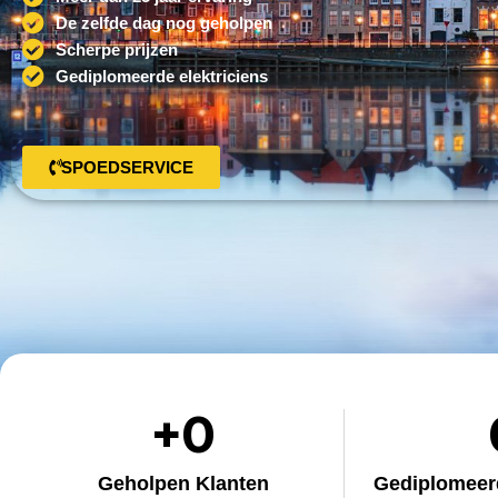
De zelfde dag nog geholpen
Scherpe prijzen
Gediplomeerde elektriciens
SPOEDSERVICE
+
0
Geholpen Klanten
Gediplomeerd