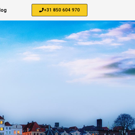
log
+31 850 604 970