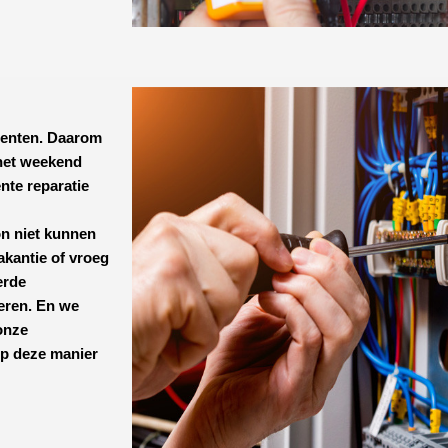
menten. Daarom
 het weekend
ënte reparatie
 niet kunnen
akantie of vroeg
erde
eren. En we
onze
op deze manier