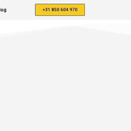
log
+31 850 604 970