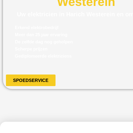
Westerein
Uw elektricien in Harich Westerein en o
Erkend elektrobedrijf
Meer dan 25 jaar ervaring
De zelfde dag nog geholpen
Scherpe prijzen
Gediplomeerde elektriciens
SPOEDSERVICE