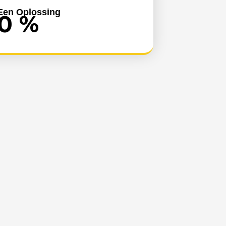
Een Oplossing
0
%