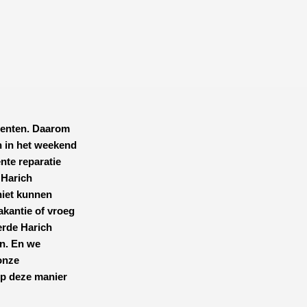
menten. Daarom
n in het weekend
ënte reparatie
n Harich
iet kunnen
akantie of vroeg
erde Harich
en. En we
onze
op deze manier