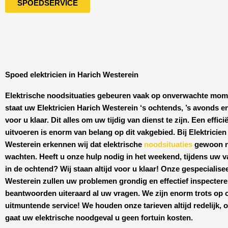
SPOEDSERVICE
Spoed elektricien in Harich Westerein
Elektrische noodsituaties gebeuren vaak op onverwachte mo
staat uw
Elektricien Harich Westerein
‘s ochtends, ’s avonds e
voor u klaar. Dit alles om uw tijdig van dienst te zijn. Een effici
uitvoeren is enorm van belang op dit vakgebied.
Bij Elektricie
Westerein
erkennen wij dat elektrische
noodsituaties
gewoon n
wachten. Heeft u onze hulp nodig in het weekend, tijdens uw v
in de ochtend? Wij staan altijd voor u klaar! Onze
gespecialise
Westerein
zullen uw problemen grondig en effectief inspecter
beantwoorden uiteraard al uw vragen. We zijn enorm trots op 
uitmuntende service! We houden onze tarieven altijd redelijk, 
gaat uw elektrische noodgeval u geen fortuin kosten.