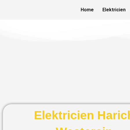
Skip
Home
Elektricien
to
content
Elektricien Haric