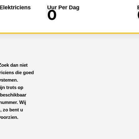
lektriciens
Uur Per Dag
0
Zoek dan niet
riciens
die goed
systemen.
ijn trots op
 beschikbaar
nnummer. Wij
, zo bent u
voorzien.