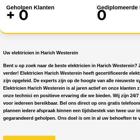
Geholpen Klanten
Gediplomeerde E
+
0
0
Uw elektricien in Harich Westerein
Bent u op zoek naar de beste
elektricien in Harich Westerein
? 
verder!
Elektricien Harich Westerein
heeft
gecertificeerde
elekt
zijn opgeleid. De experts zijn op de hoogte van alle nieuwste 
Elektricien Harich Westerein
is al jaren actief en onze klanten z
onze technici en positieve ervaring die we bieden. Wij zijn
24/7
voor iedereen bereikbaar. Bel ons direct op ons gratis telefoo
plannen iedere afspraak binnen een tijdsbestek van twee uur in
gegarandeerd geholpen. Ons doel is om in al uw behoeften te 