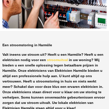
Een stroomstoring in Harmöle
Valt ineens uw stroom uit? Heeft u een
Harmöle
? Heeft u een
elektricien nodig voor een
stroomuitval
in uw woning? Wij
bieden u een snelle oplossing tegen
betaalbare prijzen
in
Harmöle
. Onze elektriciens van
Elektricien Harmöle
bieden u
altijd een professionele hulp aan. U kunt altijd op ons
vertrouwen. Heeft u stroomstoring in huis en niets werkt
meer? Schakel dan voor deze klus een ervaren elektricien in.
Onze elektriciens staan direct voor u klaar om uw storing te
verhelpen. Soms kunnen onverwachte gebeurtenissen ervoor
zorgen dat uw stroom uitvalt. Uw lokale elektricien van
Elektricien Harmöle
staan altijd voor u klaar!