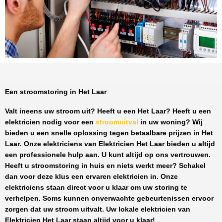
Een stroomstoring in Het Laar
Valt ineens uw stroom uit? Heeft u een
Het Laar
? Heeft u een
elektricien nodig voor een
stroomuitval
in uw woning? Wij
bieden u een snelle oplossing tegen
betaalbare prijzen
in
Het
Laar
. Onze elektriciens van
Elektricien Het Laar
bieden u altijd
een professionele hulp aan. U kunt altijd op ons vertrouwen.
Heeft u stroomstoring in huis en niets werkt meer? Schakel
dan voor deze klus een ervaren elektricien in. Onze
elektriciens staan direct voor u klaar om uw storing te
verhelpen. Soms kunnen onverwachte gebeurtenissen ervoor
zorgen dat uw stroom uitvalt. Uw lokale elektricien van
Elektricien Het Laar
staan altijd voor u klaar!