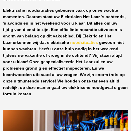
Elektrische noodsituaties gebeuren vaak op onverwachte
momenten. Daarom staat uw
Elektricien Het Laar
‘s ochtends,
’s avonds en in het weekend voor u klaar. Dit alles om uw
tijdig van dienst te zijn. Een efficiënte reparatie uitvoeren is
enorm van belang op dit vakgebied.
Bij Elektricien Het
Laar
erkennen wij dat elektrische
noodsituaties
gewoon niet
kunnen wachten. Heeft u onze hulp nodig in het weekend,
tijdens uw vakantie of vroeg in de ochtend? Wij staan altijd
voor u klaar! Onze
gespecialiseerde Het Laar
zullen uw
problemen grondig en effectief inspecteren. En we
beantwoorden uiteraard al uw vragen. We zijn enorm trots op
onze uitmuntende service! We houden onze tarieven altijd
redelijk, op deze manier gaat uw elektrische noodgeval u geen
fortuin kosten.