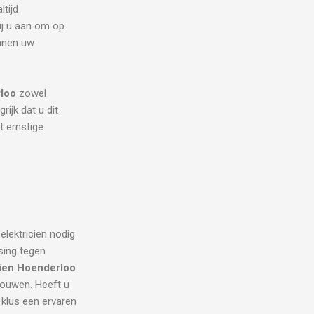
tijd
ij u aan om op
unnen uw
loo
zowel
rijk dat u dit
t ernstige
elektricien nodig
sing tegen
cien Hoenderloo
trouwen. Heeft u
 klus een ervaren