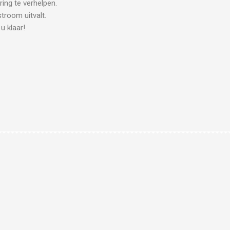
ring te verhelpen.
room uitvalt.
u klaar!