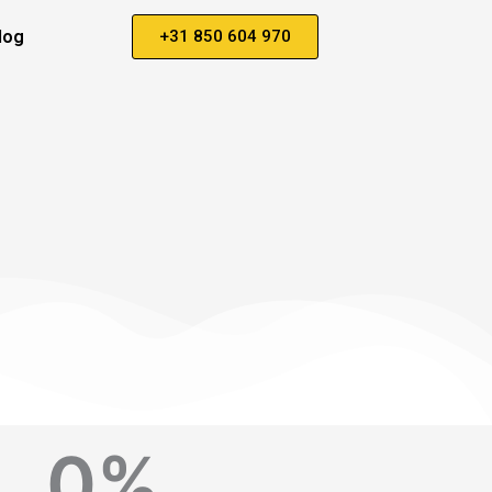
log
+31 850 604 970
0
%