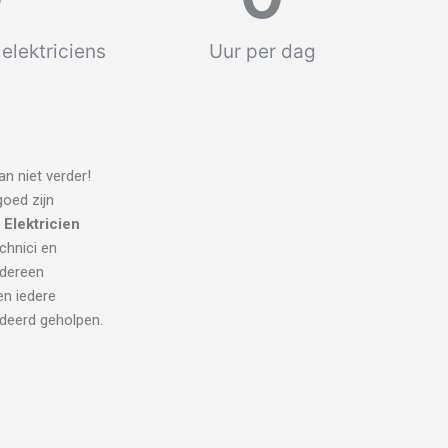
elektriciens
Uur per dag
n niet verder!
goed zijn
.
Elektricien
echnici en
edereen
en iedere
ndeerd geholpen.