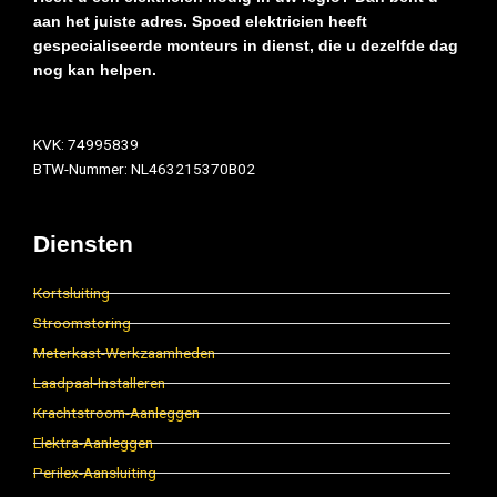
aan het juiste adres. Spoed elektricien heeft
gespecialiseerde monteurs in dienst, die u dezelfde dag
nog kan helpen.
KVK: 74995839
BTW-Nummer: NL463215370B02
Diensten
Kortsluiting
Stroomstoring
Meterkast-Werkzaamheden
Laadpaal-Installeren
Krachtstroom-Aanleggen
Elektra-Aanleggen
Perilex-Aansluiting