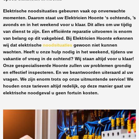
Elektrische noodsituaties gebeuren vaak op onverwachte
momenten. Daarom staat uw
Elektricien Hoonte
‘s ochtends, ’s
avonds en in het weekend voor u klaar. Dit alles om uw tijdig
van dienst te zijn. Een efficiënte reparatie uitvoeren is enorm
van belang op dit vakgebied.
Bij Elektricien Hoonte
erkennen
wij dat elektrische
noodsituaties
gewoon niet kunnen
wachten. Heeft u onze hulp nodig in het weekend, tijdens uw
vakantie of vroeg in de ochtend? Wij staan altijd voor u klaar!
Onze
gespecialiseerde Hoonte
zullen uw problemen grondig
en effectief inspecteren. En we beantwoorden uiteraard al uw
vragen. We zijn enorm trots op onze uitmuntende service! We
houden onze tarieven altijd redelijk, op deze manier gaat uw
elektrische noodgeval u geen fortuin kosten.