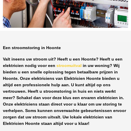
Een stroomstoring in Hoonte
Valt ineens uw stroom uit? Heeft u een
Hoonte
? Heeft u een
elektricien nodig voor een
stroomuitval
in uw woning? Wij
bieden u een snelle oplossing tegen
betaalbare prijzen
in
Hoonte
. Onze elektriciens van
Elektricien Hoonte
bieden u
altijd een professionele hulp aan. U kunt altijd op ons
vertrouwen. Heeft u stroomstoring in huis en niets werkt
meer? Schakel dan voor deze klus een ervaren elektricien in.
Onze elektriciens staan direct voor u klaar om uw storing te
verhelpen. Soms kunnen onverwachte gebeurtenissen ervoor
zorgen dat uw stroom uitvalt. Uw lokale elektricien van
Elektricien Hoonte
staan altijd voor u klaar!