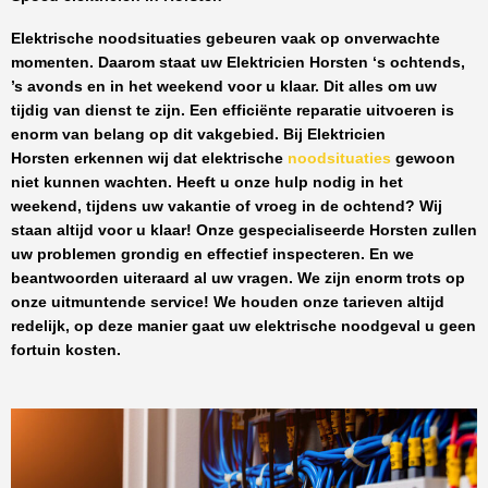
Elektrische noodsituaties gebeuren vaak op onverwachte
momenten. Daarom staat uw
Elektricien Horsten
‘s ochtends,
’s avonds en in het weekend voor u klaar. Dit alles om uw
tijdig van dienst te zijn. Een efficiënte reparatie uitvoeren is
enorm van belang op dit vakgebied.
Bij Elektricien
Horsten
erkennen wij dat elektrische
noodsituaties
gewoon
niet kunnen wachten. Heeft u onze hulp nodig in het
weekend, tijdens uw vakantie of vroeg in de ochtend? Wij
staan altijd voor u klaar! Onze
gespecialiseerde Horsten
zullen
uw problemen grondig en effectief inspecteren. En we
beantwoorden uiteraard al uw vragen. We zijn enorm trots op
onze uitmuntende service! We houden onze tarieven altijd
redelijk, op deze manier gaat uw elektrische noodgeval u geen
fortuin kosten.