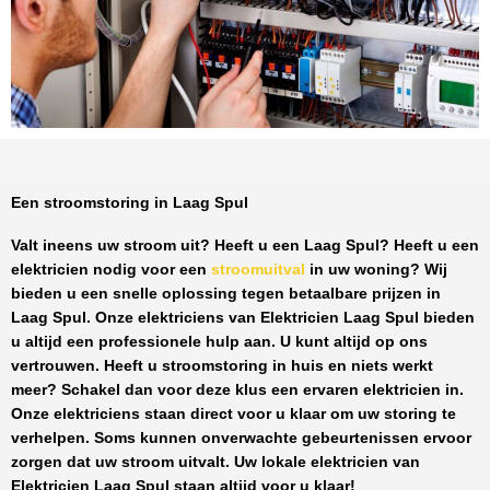
Een stroomstoring in Laag Spul
Valt ineens uw stroom uit? Heeft u een
Laag Spul
? Heeft u een
elektricien nodig voor een
stroomuitval
in uw woning? Wij
bieden u een snelle oplossing tegen
betaalbare prijzen
in
Laag Spul
. Onze elektriciens van
Elektricien Laag Spul
bieden
u altijd een professionele hulp aan. U kunt altijd op ons
vertrouwen. Heeft u stroomstoring in huis en niets werkt
meer? Schakel dan voor deze klus een ervaren elektricien in.
Onze elektriciens staan direct voor u klaar om uw storing te
verhelpen. Soms kunnen onverwachte gebeurtenissen ervoor
zorgen dat uw stroom uitvalt. Uw lokale elektricien van
Elektricien Laag Spul
staan altijd voor u klaar!