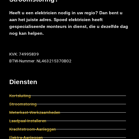
Heeft u een elektricien nodig in uw regio? Dan bent u
aan het juiste adres. Spoed elektricien heeft
gespecialiseerde monteurs in dienst, die u dezelfde dag
nog kan helpen.
KVK: 74995839
BTW-Nummer: NL463215370B02
Diensten
Kortsluiting
Stroomstoring
Meterkast-Werkzaamheden
Laadpaal-Installeren
Krachtstroom-Aanleggen
Elektra-Aanleggen