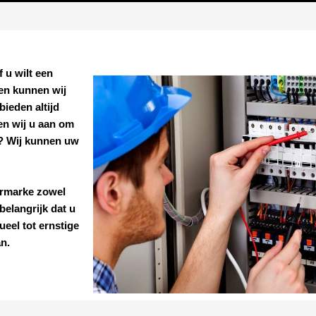
f u wilt een
len kunnen wij
ieden altijd
en wij u aan om
n? Wij kunnen uw
rmarke
zowel
belangrijk dat u
ueel tot ernstige
an.