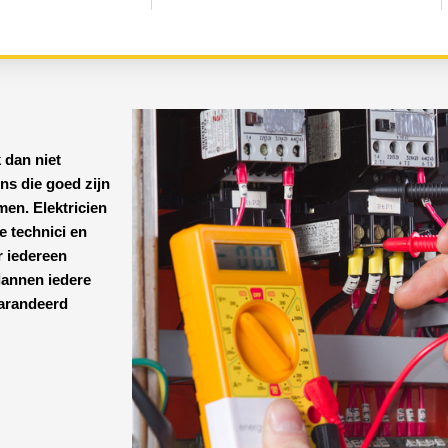
 dan niet
ens
die goed zijn
emen.
Elektricien
ze technici en
r iedereen
lannen iedere
garandeerd