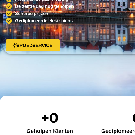
De zelfde dag nog geholpen
Scherpe prijzen
Gediplomeerde elektriciens
SPOEDSERVICE
+
0
Geholpen Klanten
Gediplomeerd