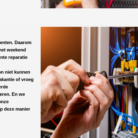
menten. Daarom
 het weekend
ënte reparatie
n niet kunnen
akantie of vroeg
erde
teren. En we
onze
op deze manier