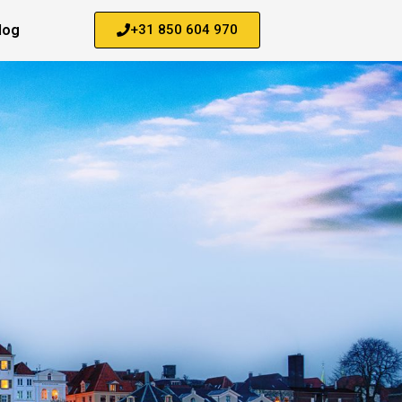
log
+31 850 604 970