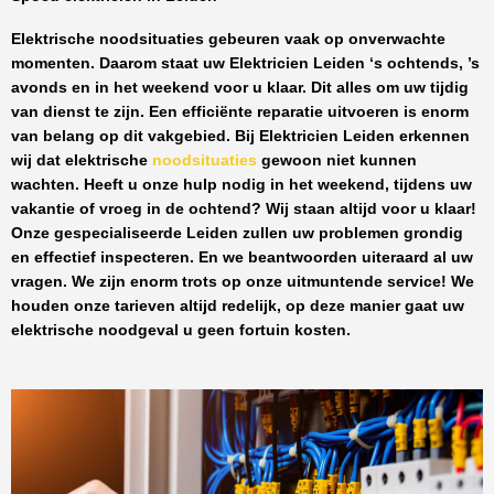
Elektrische noodsituaties gebeuren vaak op onverwachte
momenten. Daarom staat uw
Elektricien Leiden
‘s ochtends, ’s
avonds en in het weekend voor u klaar. Dit alles om uw tijdig
van dienst te zijn. Een efficiënte reparatie uitvoeren is enorm
van belang op dit vakgebied.
Bij Elektricien Leiden
erkennen
wij dat elektrische
noodsituaties
gewoon niet kunnen
wachten. Heeft u onze hulp nodig in het weekend, tijdens uw
vakantie of vroeg in de ochtend? Wij staan altijd voor u klaar!
Onze
gespecialiseerde Leiden
zullen uw problemen grondig
en effectief inspecteren. En we beantwoorden uiteraard al uw
vragen. We zijn enorm trots op onze uitmuntende service! We
houden onze tarieven altijd redelijk, op deze manier gaat uw
elektrische noodgeval u geen fortuin kosten.