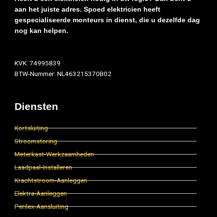
aan het juiste adres. Spoed elektricien heeft
gespecialiseerde monteurs in dienst, die u dezelfde dag
nog kan helpen.
KVK: 74995839
BTW-Nummer: NL463215370B02
Diensten
Kortsluiting
Stroomstoring
Meterkast-Werkzaamheden
Laadpaal-Installeren
Krachtstroom-Aanleggen
Elektra-Aanleggen
Perilex-Aansluiting