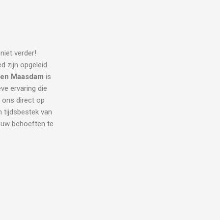
niet verder!
d zijn opgeleid.
cien Maasdam
is
eve ervaring die
l ons direct op
 tijdsbestek van
l uw behoeften te