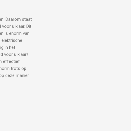
en. Daarom staat
voor u klaar. Dit
eren is enorm van
 elektrische
g in het
d voor u klaar!
 effectief
enorm trots op
 op deze manier