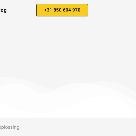
log
+31 850 604 970
oplossing