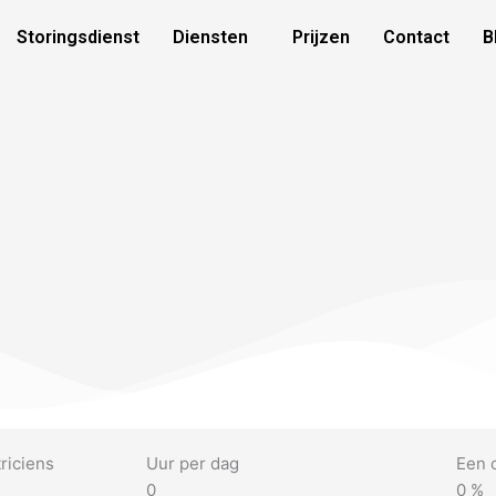
Storingsdienst
Diensten
Prijzen
Contact
B
riciens
Uur per dag
Een 
0
0
%