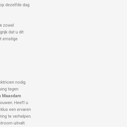
 op dezelfde dag
m
zowel
rijk dat u dit
t ernstige
ektricien nodig
sing tegen
en Maasdam
trouwen. Heeft u
 klus een ervaren
ring te verhelpen.
room uitvalt.