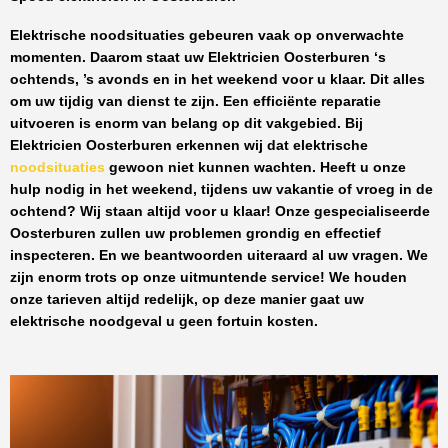
Elektrische noodsituaties gebeuren vaak op onverwachte
momenten. Daarom staat uw
Elektricien Oosterburen
‘s
ochtends, ’s avonds en in het weekend voor u klaar. Dit alles
om uw tijdig van dienst te zijn. Een efficiënte reparatie
uitvoeren is enorm van belang op dit vakgebied.
Bij
Elektricien Oosterburen
erkennen wij dat elektrische
noodsituaties
gewoon niet kunnen wachten. Heeft u onze
hulp nodig in het weekend, tijdens uw vakantie of vroeg in de
ochtend? Wij staan altijd voor u klaar! Onze
gespecialiseerde
Oosterburen
zullen uw problemen grondig en effectief
inspecteren. En we beantwoorden uiteraard al uw vragen. We
zijn enorm trots op onze uitmuntende service! We houden
onze tarieven altijd redelijk, op deze manier gaat uw
elektrische noodgeval u geen fortuin kosten.