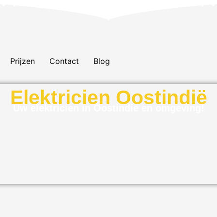
Prijzen
Contact
Blog
Elektricien Oostindië
Uw elektricien in Oostindië en omgeving!