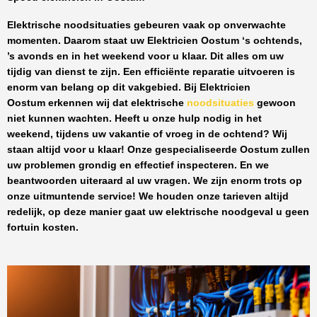
Elektrische noodsituaties gebeuren vaak op onverwachte
momenten. Daarom staat uw
Elektricien Oostum
‘s ochtends,
’s avonds en in het weekend voor u klaar. Dit alles om uw
tijdig van dienst te zijn. Een efficiënte reparatie uitvoeren is
enorm van belang op dit vakgebied.
Bij Elektricien
Oostum
erkennen wij dat elektrische
noodsituaties
gewoon
niet kunnen wachten. Heeft u onze hulp nodig in het
weekend, tijdens uw vakantie of vroeg in de ochtend? Wij
staan altijd voor u klaar! Onze
gespecialiseerde Oostum
zullen
uw problemen grondig en effectief inspecteren. En we
beantwoorden uiteraard al uw vragen. We zijn enorm trots op
onze uitmuntende service! We houden onze tarieven altijd
redelijk, op deze manier gaat uw elektrische noodgeval u geen
fortuin kosten.