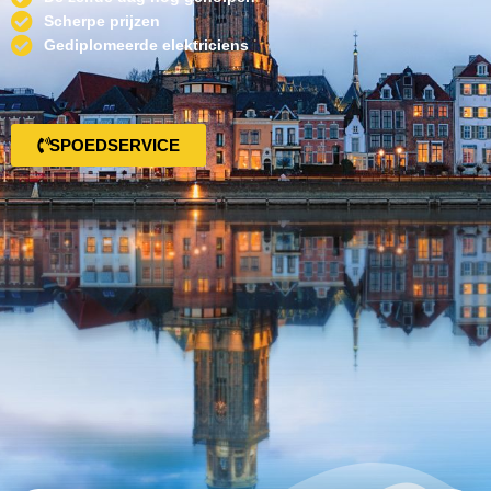
Scherpe prijzen
Gediplomeerde elektriciens
SPOEDSERVICE