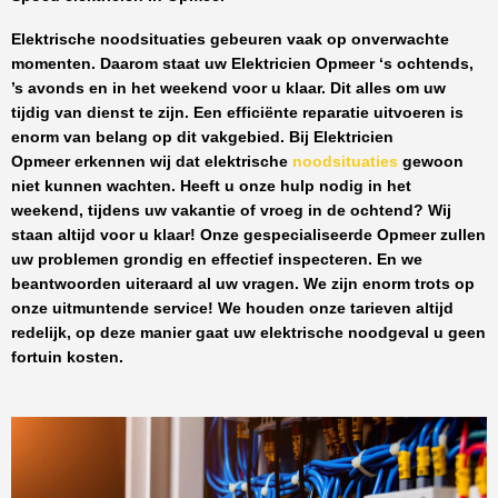
Elektrische noodsituaties gebeuren vaak op onverwachte
momenten. Daarom staat uw
Elektricien Opmeer
‘s ochtends,
’s avonds en in het weekend voor u klaar. Dit alles om uw
tijdig van dienst te zijn. Een efficiënte reparatie uitvoeren is
enorm van belang op dit vakgebied.
Bij Elektricien
Opmeer
erkennen wij dat elektrische
noodsituaties
gewoon
niet kunnen wachten. Heeft u onze hulp nodig in het
weekend, tijdens uw vakantie of vroeg in de ochtend? Wij
staan altijd voor u klaar! Onze
gespecialiseerde Opmeer
zullen
uw problemen grondig en effectief inspecteren. En we
beantwoorden uiteraard al uw vragen. We zijn enorm trots op
onze uitmuntende service! We houden onze tarieven altijd
redelijk, op deze manier gaat uw elektrische noodgeval u geen
fortuin kosten.