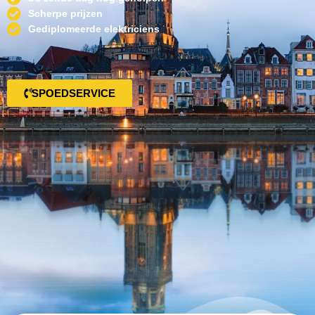
Scherpe prijzen
Gediplomeerde elektriciens
SPOEDSERVICE