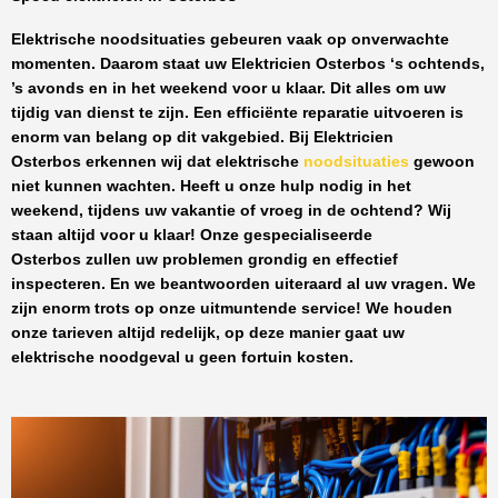
Elektrische noodsituaties gebeuren vaak op onverwachte
momenten. Daarom staat uw
Elektricien Osterbos
‘s ochtends,
’s avonds en in het weekend voor u klaar. Dit alles om uw
tijdig van dienst te zijn. Een efficiënte reparatie uitvoeren is
enorm van belang op dit vakgebied.
Bij Elektricien
Osterbos
erkennen wij dat elektrische
noodsituaties
gewoon
niet kunnen wachten. Heeft u onze hulp nodig in het
weekend, tijdens uw vakantie of vroeg in de ochtend? Wij
staan altijd voor u klaar! Onze
gespecialiseerde
Osterbos
zullen uw problemen grondig en effectief
inspecteren. En we beantwoorden uiteraard al uw vragen. We
zijn enorm trots op onze uitmuntende service! We houden
onze tarieven altijd redelijk, op deze manier gaat uw
elektrische noodgeval u geen fortuin kosten.