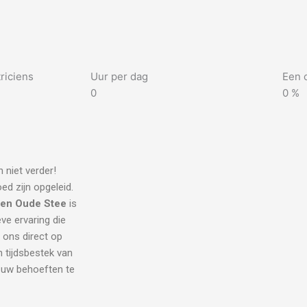
riciens
Uur per dag
Een 
0
0
%
 niet verder!
ed zijn opgeleid.
cien Oude Stee
is
eve ervaring die
l ons direct op
 tijdsbestek van
l uw behoeften te