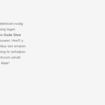
lektricien nodig
sing tegen
ien Oude Stee
trouwen. Heeft u
 klus een ervaren
ring te verhelpen.
room uitvalt.
 klaar!