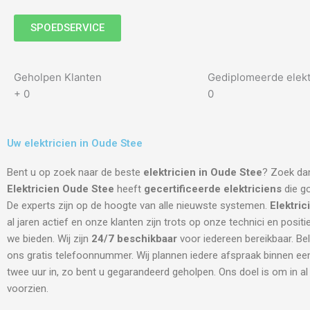
SPOEDSERVICE
Geholpen Klanten
Gediplomeerde elekt
+
0
0
Uw elektricien in Oude Stee
Bent u op zoek naar de beste
elektricien in Oude Stee
? Zoek dan
Elektricien Oude Stee
heeft
gecertificeerde
elektriciens
die go
De experts zijn op de hoogte van alle nieuwste systemen.
Elektri
al jaren actief en onze klanten zijn trots op onze technici en positi
we bieden. Wij zijn
24/7 beschikbaar
voor iedereen bereikbaar. Be
ons gratis telefoonnummer. Wij plannen iedere afspraak binnen een
twee uur in, zo bent u gegarandeerd geholpen. Ons doel is om in a
voorzien.