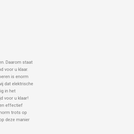
en. Daarom staat
d voor u klaar.
tvoeren is enorm
j dat elektrische
g in het
d voor u klaar!
en effectief
enorm trots op
 op deze manier