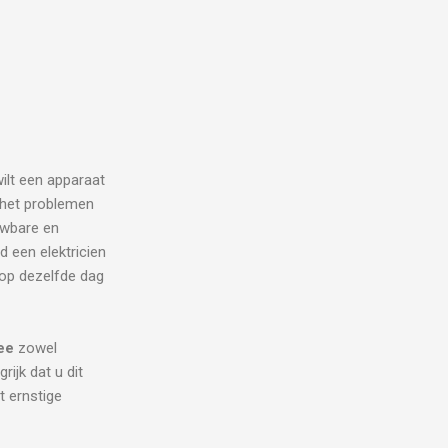
wilt een apparaat
j het problemen
uwbare en
d een elektricien
 op dezelfde dag
ee
zowel
rijk dat u dit
t ernstige