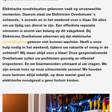
Elektrische noodsituaties gebeuren vaak op onverwachte
momenten. Daarom staat uw
Elektricien Overbetuwe
‘s
ochtends, ’s avonds en in het weekend voor u klaar. Dit alles
om uw tijdig van dienst te zijn. Een efficiënte reparatie
uitvoeren is enorm van belang op dit vakgebied.
Bij
Elektricien Overbetuwe
erkennen wij dat elektrische
noodsituaties
gewoon niet kunnen wachten. Heeft u onze
hulp nodig in het weekend, tijdens uw vakantie of vroeg in de
ochtend? Wij staan altijd voor u klaar! Onze
gespecialiseerde
Overbetuwe
zullen uw problemen grondig en effectief
inspecteren. En we beantwoorden uiteraard al uw vragen. We
zijn enorm trots op onze uitmuntende service! We houden
onze tarieven altijd redelijk, op deze manier gaat uw
elektrische noodgeval u geen fortuin kosten.