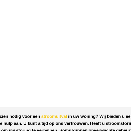
ricien nodig voor een
stroomuitval
in uw woning? Wij bieden u ee
le hulp aan. U kunt altijd op ons vertrouwen. Heeft u stroomstor
laar om uw storing te verhelpen. Soms kunnen onverwachte gebeur