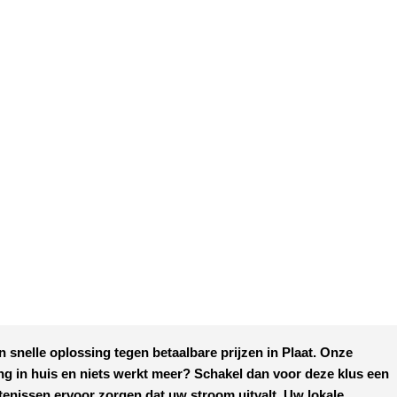
n snelle oplossing tegen
betaalbare prijzen
in
Plaat
. Onze
ing in huis en niets werkt meer? Schakel dan voor deze klus een
tenissen ervoor zorgen dat uw stroom uitvalt. Uw lokale