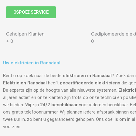
SPOEDSERVICE
Geholpen Klanten
Gediplomeerde elekt
+
0
0
Uw elektricien in Ransdaal
Bent u op zoek naar de beste
elektricien in Ransdaal
? Zoek dan n
Elektricien Ransdaal
heeft
gecertificeerde
elektriciens
die goed
De experts zijn op de hoogte van alle nieuwste systemen.
Elektric
al jaren actief en onze klanten zijn trots op onze technici en positi
we bieden. Wij zijn
24/7 beschikbaar
voor iedereen bereikbaar. Be
ons gratis telefoonnummer. Wij plannen iedere afspraak binnen een
twee uur in, zo bent u gegarandeerd geholpen. Ons doel is om in a
voorzien.