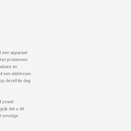
lt een apparaat
j het problemen
uwbare en
d een elektricien
 op dezelfde dag
l
zowel
rijk dat u dit
t ernstige