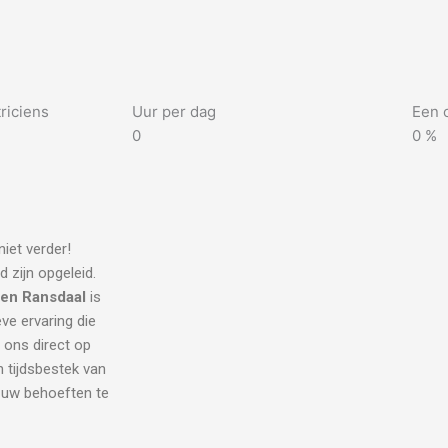
riciens
Uur per dag
Een 
0
0
%
iet verder!
 zijn opgeleid.
ien Ransdaal
is
eve ervaring die
l ons direct op
 tijdsbestek van
l uw behoeften te