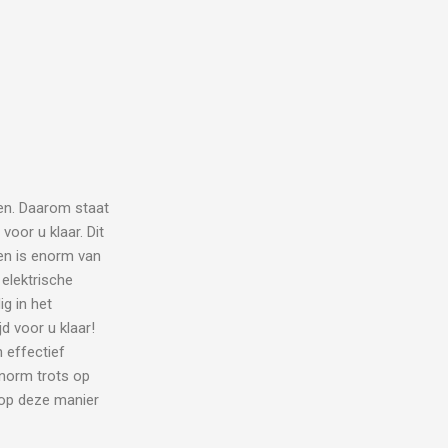
en. Daarom staat
voor u klaar. Dit
eren is enorm van
 elektrische
g in het
d voor u klaar!
 effectief
enorm trots op
 op deze manier