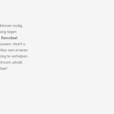
ktricien nodig
sing tegen
n Ransdaal
trouwen. Heeft u
 klus een ervaren
ring te verhelpen.
room uitvalt.
laar!