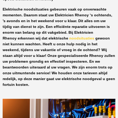
Elektrische noodsituaties gebeuren vaak op onverwachte
momenten. Daarom staat uw
Elektricien Rhenoy
‘s ochtends,
’s avonds en in het weekend voor u klaar. Dit alles om uw
tijdig van dienst te zijn. Een efficiënte reparatie uitvoeren is
enorm van belang op dit vakgebied.
Bij Elektricien
Rhenoy
erkennen wij dat elektrische
noodsituaties
gewoon
niet kunnen wachten. Heeft u onze hulp nodig in het
weekend, tijdens uw vakantie of vroeg in de ochtend? Wij
staan altijd voor u klaar! Onze
gespecialiseerde Rhenoy
zullen
uw problemen grondig en effectief inspecteren. En we
beantwoorden uiteraard al uw vragen. We zijn enorm trots op
onze uitmuntende service! We houden onze tarieven altijd
redelijk, op deze manier gaat uw elektrische noodgeval u geen
fortuin kosten.