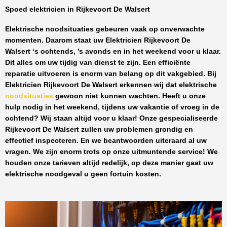
Spoed elektricien in Rijkevoort De Walsert
Elektrische noodsituaties gebeuren vaak op onverwachte
momenten. Daarom staat uw
Elektricien Rijkevoort De
Walsert
‘s ochtends, ’s avonds en in het weekend voor u klaar.
Dit alles om uw tijdig van dienst te zijn. Een efficiënte
reparatie uitvoeren is enorm van belang op dit vakgebied.
Bij
Elektricien Rijkevoort De Walsert
erkennen wij dat elektrische
noodsituaties
gewoon niet kunnen wachten. Heeft u onze
hulp nodig in het weekend, tijdens uw vakantie of vroeg in de
ochtend? Wij staan altijd voor u klaar! Onze
gespecialiseerde
Rijkevoort De Walsert
zullen uw problemen grondig en
effectief inspecteren. En we beantwoorden uiteraard al uw
vragen. We zijn enorm trots op onze uitmuntende service! We
houden onze tarieven altijd redelijk, op deze manier gaat uw
elektrische noodgeval u geen fortuin kosten.