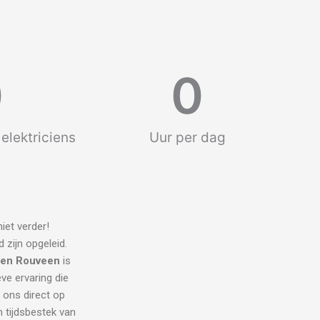
0
0
elektriciens
Uur per dag
iet verder!
 zijn opgeleid.
cien Rouveen
is
eve ervaring die
l ons direct op
 tijdsbestek van