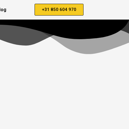
log
+31 850 604 970