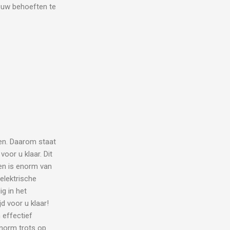
l uw behoeften te
en. Daarom staat
oor u klaar. Dit
eren is enorm van
elektrische
g in het
d voor u klaar!
 effectief
enorm trots op