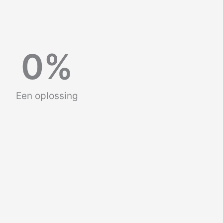
0
%
Een oplossing