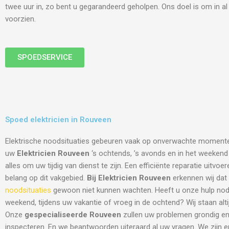
twee uur in, zo bent u gegarandeerd geholpen. Ons doel is om in a
voorzien.
SPOEDSERVICE
Spoed elektricien in Rouveen
Elektrische noodsituaties gebeuren vaak op onverwachte moment
uw
Elektricien Rouveen
‘s ochtends, ’s avonds en in het weekend v
alles om uw tijdig van dienst te zijn. Een efficiënte reparatie uitvo
belang op dit vakgebied.
Bij Elektricien Rouveen
erkennen wij dat 
noodsituaties
gewoon niet kunnen wachten. Heeft u onze hulp nodi
weekend, tijdens uw vakantie of vroeg in de ochtend? Wij staan altij
Onze
gespecialiseerde Rouveen
zullen uw problemen grondig en
inspecteren. En we beantwoorden uiteraard al uw vragen. We zijn 