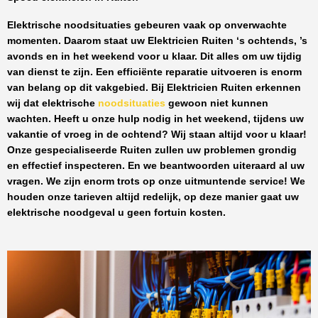
Elektrische noodsituaties gebeuren vaak op onverwachte
momenten. Daarom staat uw
Elektricien Ruiten
‘s ochtends, ’s
avonds en in het weekend voor u klaar. Dit alles om uw tijdig
van dienst te zijn. Een efficiënte reparatie uitvoeren is enorm
van belang op dit vakgebied.
Bij Elektricien Ruiten
erkennen
wij dat elektrische
noodsituaties
gewoon niet kunnen
wachten. Heeft u onze hulp nodig in het weekend, tijdens uw
vakantie of vroeg in de ochtend? Wij staan altijd voor u klaar!
Onze
gespecialiseerde Ruiten
zullen uw problemen grondig
en effectief inspecteren. En we beantwoorden uiteraard al uw
vragen. We zijn enorm trots op onze uitmuntende service! We
houden onze tarieven altijd redelijk, op deze manier gaat uw
elektrische noodgeval u geen fortuin kosten.