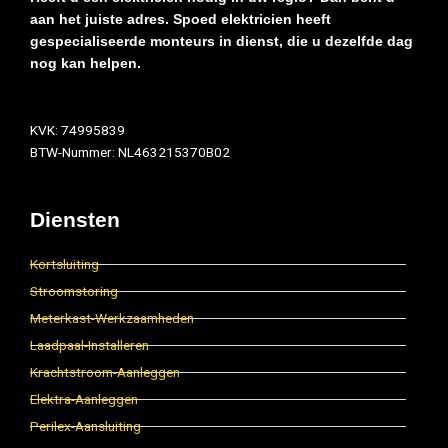
aan het juiste adres. Spoed elektricien heeft
gespecialiseerde monteurs in dienst, die u dezelfde dag
nog kan helpen.
KVK: 74995839
BTW-Nummer: NL463215370B02
Diensten
Kortsluiting
Stroomstoring
Meterkast-Werkzaamheden
Laadpaal-Installeren
Krachtstroom-Aanleggen
Elektra-Aanleggen
Perilex-Aansluiting