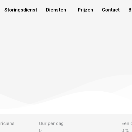
Storingsdienst
Diensten
Prijzen
Contact
B
riciens
Uur per dag
Een 
0
0
%