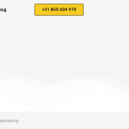
log
+31 850 604 970
oplossing