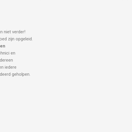
n niet verder!
oed zijn opgeleid.
ien
chnici en
edereen
en iedere
ndeerd geholpen.