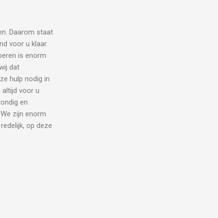
en. Daarom staat
d voor u klaar.
tvoeren is enorm
ij dat
e hulp nodig in
altijd voor u
rondig en
. We zijn enorm
redelijk, op deze