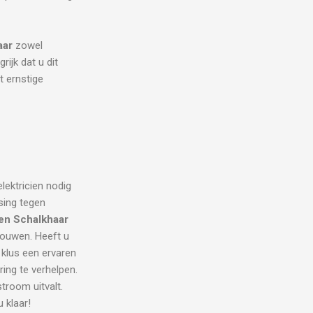
aar
zowel
rijk dat u dit
t ernstige
lektricien nodig
sing tegen
ien Schalkhaar
trouwen. Heeft u
 klus een ervaren
ring te verhelpen.
room uitvalt.
u klaar!