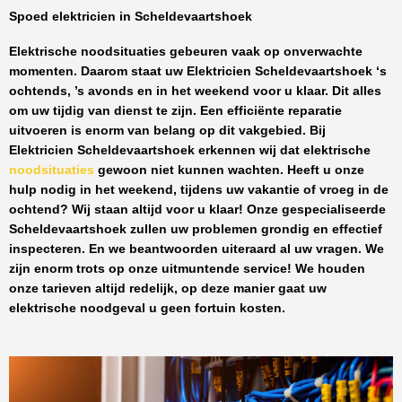
Spoed elektricien in Scheldevaartshoek
Elektrische noodsituaties gebeuren vaak op onverwachte
momenten. Daarom staat uw
Elektricien Scheldevaartshoek
‘s
ochtends, ’s avonds en in het weekend voor u klaar. Dit alles
om uw tijdig van dienst te zijn. Een efficiënte reparatie
uitvoeren is enorm van belang op dit vakgebied.
Bij
Elektricien Scheldevaartshoek
erkennen wij dat elektrische
noodsituaties
gewoon niet kunnen wachten. Heeft u onze
hulp nodig in het weekend, tijdens uw vakantie of vroeg in de
ochtend? Wij staan altijd voor u klaar! Onze
gespecialiseerde
Scheldevaartshoek
zullen uw problemen grondig en effectief
inspecteren. En we beantwoorden uiteraard al uw vragen. We
zijn enorm trots op onze uitmuntende service! We houden
onze tarieven altijd redelijk, op deze manier gaat uw
elektrische noodgeval u geen fortuin kosten.