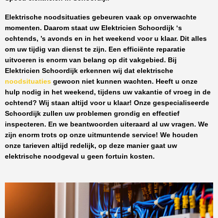
Elektrische noodsituaties gebeuren vaak op onverwachte
momenten. Daarom staat uw
Elektricien Schoordijk
‘s
ochtends, ’s avonds en in het weekend voor u klaar. Dit alles
om uw tijdig van dienst te zijn. Een efficiënte reparatie
uitvoeren is enorm van belang op dit vakgebied.
Bij
Elektricien Schoordijk
erkennen wij dat elektrische
noodsituaties
gewoon niet kunnen wachten. Heeft u onze
hulp nodig in het weekend, tijdens uw vakantie of vroeg in de
ochtend? Wij staan altijd voor u klaar! Onze
gespecialiseerde
Schoordijk
zullen uw problemen grondig en effectief
inspecteren. En we beantwoorden uiteraard al uw vragen. We
zijn enorm trots op onze uitmuntende service! We houden
onze tarieven altijd redelijk, op deze manier gaat uw
elektrische noodgeval u geen fortuin kosten.