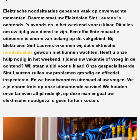
Elektrische noodsituaties gebeuren vaak op onverwachte
momenten. Daarom staat uw
Elektricien Sint Laurens
‘s
ochtends, ’s avonds en in het weekend voor u klaar. Dit alles
om uw tijdig van dienst te zijn. Een efficiënte reparatie
uitvoeren is enorm van belang op dit vakgebied.
Bij
Elektricien Sint Laurens
erkennen wij dat elektrische
noodsituaties
gewoon niet kunnen wachten. Heeft u onze
hulp nodig in het weekend, tijdens uw vakantie of vroeg in de
ochtend? Wij staan altijd voor u klaar! Onze
gespecialiseerde
Sint Laurens
zullen uw problemen grondig en effectief
inspecteren. En we beantwoorden uiteraard al uw vragen. We
zijn enorm trots op onze uitmuntende service! We houden
onze tarieven altijd redelijk, op deze manier gaat uw
elektrische noodgeval u geen fortuin kosten.