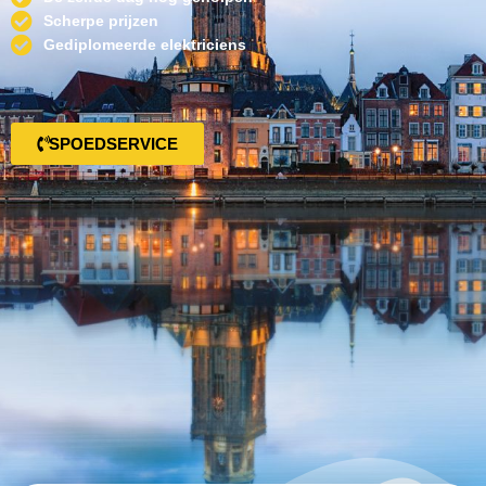
Scherpe prijzen
Gediplomeerde elektriciens
SPOEDSERVICE