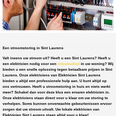
Een stroomstoring in Sint Laurens
Valt ineens uw stroom uit? Heeft u een
Sint Laurens
? Heeft u
een elektricien nodig voor een
stroomuitval
in uw woning? Wij
bieden u een snelle oplossing tegen
betaalbare prijzen
in
Sint
Laurens
. Onze elektriciens van
Elektricien Sint Laurens
bieden u altijd een professionele hulp aan. U kunt altijd op
ons vertrouwen. Heeft u stroomstoring in huis en niets werkt
meer? Schakel dan voor deze klus een ervaren elektricien in.
Onze elektriciens staan direct voor u klaar om uw storing te
verhelpen. Soms kunnen onverwachte gebeurtenissen ervoor
zorgen dat uw stroom uitvalt. Uw lokale elektricien van
Elektricien Sint Laurens
staan altijd voor u klaar!