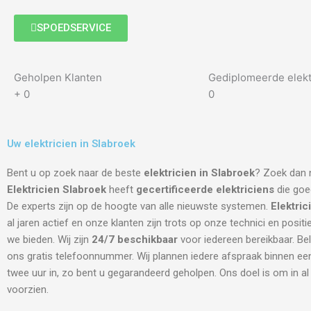
SPOEDSERVICE
Geholpen Klanten
Gediplomeerde elekt
+
0
0
Uw elektricien in Slabroek
Bent u op zoek naar de beste
elektricien in Slabroek
? Zoek dan n
Elektricien Slabroek
heeft
gecertificeerde
elektriciens
die goed
De experts zijn op de hoogte van alle nieuwste systemen.
Elektric
al jaren actief en onze klanten zijn trots op onze technici en positi
we bieden. Wij zijn
24/7 beschikbaar
voor iedereen bereikbaar. Be
ons gratis telefoonnummer. Wij plannen iedere afspraak binnen een
twee uur in, zo bent u gegarandeerd geholpen. Ons doel is om in a
voorzien.