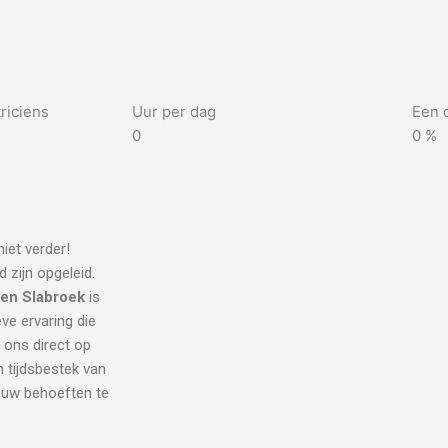
riciens
Uur per dag
Een 
0
0
%
iet verder!
 zijn opgeleid.
ien Slabroek
is
eve ervaring die
l ons direct op
 tijdsbestek van
l uw behoeften te