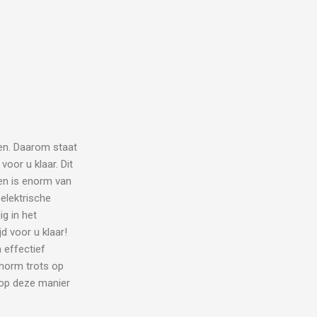
en. Daarom staat
oor u klaar. Dit
eren is enorm van
elektrische
g in het
d voor u klaar!
 effectief
enorm trots op
 op deze manier