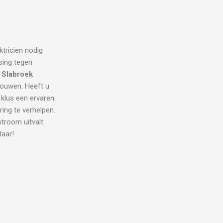
ktricien nodig
sing tegen
n Slabroek
trouwen. Heeft u
 klus een ervaren
ring te verhelpen.
room uitvalt.
laar!