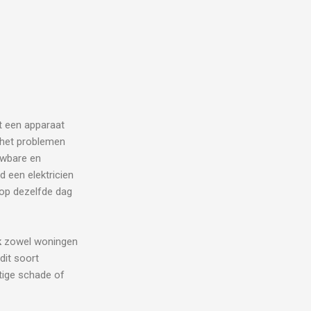
lt een apparaat
j het problemen
uwbare en
d een elektricien
 op dezelfde dag
k
zowel woningen
 dit soort
stige schade of