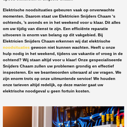
Elektrische noodsituaties gebeuren vaak op onverwachte
momenten. Daarom staat uw
Elektricien Snijders Chaam
‘s
ochtends, ’s avonds en in het weekend voor u klaar. Dit alles
om uw tijdig van dienst te zijn. Een efficiënte reparatie
uitvoeren is enorm van belang op dit vakgebied.
Bij
Elektricien Snijders Chaam
erkennen wij dat elektrische
noodsituaties
gewoon niet kunnen wachten. Heeft u onze
hulp nodig in het weekend, tijdens uw vakantie of vroeg in de
ochtend? Wij staan altijd voor u klaar! Onze
gespecialiseerde
Snijders Chaam
zullen uw problemen grondig en effectief
inspecteren. En we beantwoorden uiteraard al uw vragen. We
zijn enorm trots op onze uitmuntende service! We houden
onze tarieven altijd redelijk, op deze manier gaat uw
elektrische noodgeval u geen fortuin kosten.