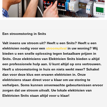
Een stroomstoring in Snits
Valt ineens uw stroom uit? Heeft u een
Snits
? Heeft u een
elektricien nodig voor een
stroomuitval
in uw woning? Wij
bieden u een snelle oplossing tegen
betaalbare prijzen
in
Snits
. Onze elektriciens van
Elektricien Snits
bieden u altijd
een professionele hulp aan. U kunt altijd op ons vertrouwen.
Heeft u stroomstoring in huis en niets werkt meer? Schakel
dan voor deze klus een ervaren elektricien in. Onze
elektriciens staan direct voor u klaar om uw storing te
verhelpen. Soms kunnen onverwachte gebeurtenissen ervoor
zorgen dat uw stroom uitvalt. Uw lokale elektricien van
Elektricien Snits
staan altijd voor u klaar!