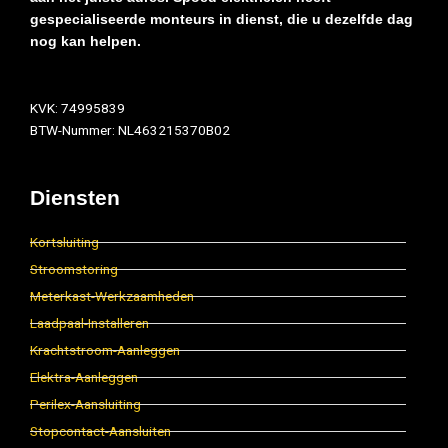
gespecialiseerde monteurs in dienst, die u dezelfde dag
nog kan helpen.
KVK: 74995839
BTW-Nummer: NL463215370B02
Diensten
Kortsluiting
Stroomstoring
Meterkast-Werkzaamheden
Laadpaal-Installeren
Krachtstroom-Aanleggen
Elektra-Aanleggen
Perilex-Aansluiting
Stopcontact-Aansluiten