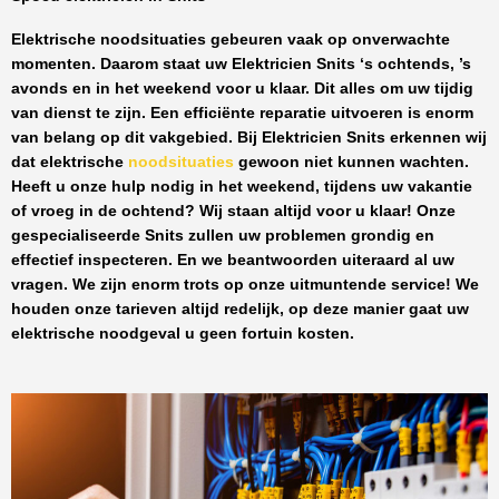
Elektrische noodsituaties gebeuren vaak op onverwachte
momenten. Daarom staat uw
Elektricien Snits
‘s ochtends, ’s
avonds en in het weekend voor u klaar. Dit alles om uw tijdig
van dienst te zijn. Een efficiënte reparatie uitvoeren is enorm
van belang op dit vakgebied.
Bij Elektricien Snits
erkennen wij
dat elektrische
noodsituaties
gewoon niet kunnen wachten.
Heeft u onze hulp nodig in het weekend, tijdens uw vakantie
of vroeg in de ochtend? Wij staan altijd voor u klaar! Onze
gespecialiseerde Snits
zullen uw problemen grondig en
effectief inspecteren. En we beantwoorden uiteraard al uw
vragen. We zijn enorm trots op onze uitmuntende service! We
houden onze tarieven altijd redelijk, op deze manier gaat uw
elektrische noodgeval u geen fortuin kosten.