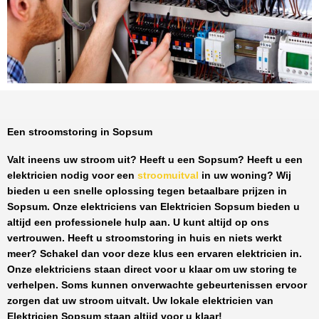
Een stroomstoring in Sopsum
Valt ineens uw stroom uit? Heeft u een
Sopsum
? Heeft u een
elektricien nodig voor een
stroomuitval
in uw woning? Wij
bieden u een snelle oplossing tegen
betaalbare prijzen
in
Sopsum
. Onze elektriciens van
Elektricien Sopsum
bieden u
altijd een professionele hulp aan. U kunt altijd op ons
vertrouwen. Heeft u stroomstoring in huis en niets werkt
meer? Schakel dan voor deze klus een ervaren elektricien in.
Onze elektriciens staan direct voor u klaar om uw storing te
verhelpen. Soms kunnen onverwachte gebeurtenissen ervoor
zorgen dat uw stroom uitvalt. Uw lokale elektricien van
Elektricien Sopsum
staan altijd voor u klaar!