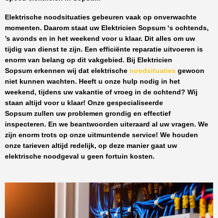
Elektrische noodsituaties gebeuren vaak op onverwachte
momenten. Daarom staat uw
Elektricien Sopsum
‘s ochtends,
’s avonds en in het weekend voor u klaar. Dit alles om uw
tijdig van dienst te zijn. Een efficiënte reparatie uitvoeren is
enorm van belang op dit vakgebied.
Bij Elektricien
Sopsum
erkennen wij dat elektrische
noodsituaties
gewoon
niet kunnen wachten. Heeft u onze hulp nodig in het
weekend, tijdens uw vakantie of vroeg in de ochtend? Wij
staan altijd voor u klaar! Onze
gespecialiseerde
Sopsum
zullen uw problemen grondig en effectief
inspecteren. En we beantwoorden uiteraard al uw vragen. We
zijn enorm trots op onze uitmuntende service! We houden
onze tarieven altijd redelijk, op deze manier gaat uw
elektrische noodgeval u geen fortuin kosten.