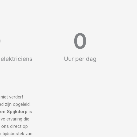
0
0
elektriciens
Uur per dag
niet verder!
d zijn opgeleid.
ien Spijkdorp
is
eve ervaring die
l ons direct op
 tijdsbestek van