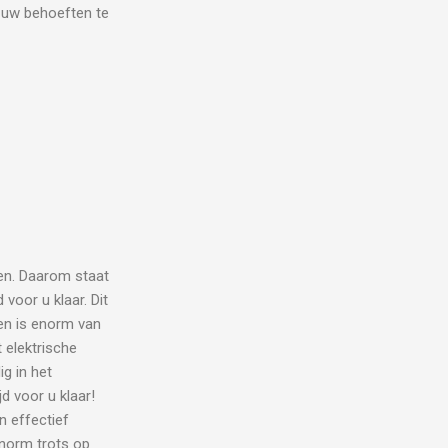
l uw behoeften te
en. Daarom staat
voor u klaar. Dit
eren is enorm van
 elektrische
g in het
d voor u klaar!
n effectief
enorm trots op