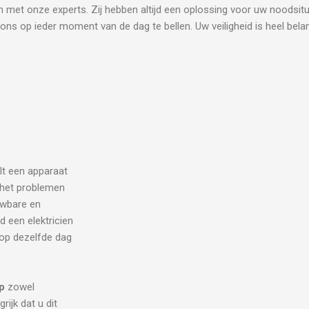
n met onze experts. Zij hebben altijd een oplossing voor uw noodsitu
ons op ieder moment van de dag te bellen. Uw veiligheid is heel belan
ilt een apparaat
j het problemen
uwbare en
d een elektricien
 op dezelfde dag
p
zowel
rijk dat u dit