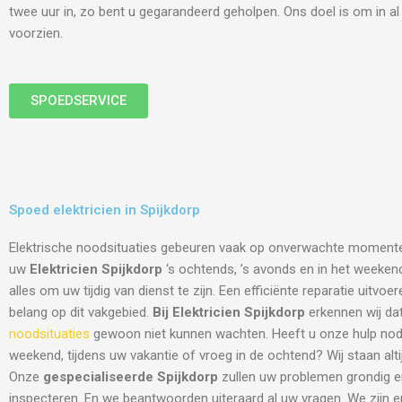
twee uur in, zo bent u gegarandeerd geholpen. Ons doel is om in a
voorzien.
SPOEDSERVICE
Spoed elektricien in Spijkdorp
Elektrische noodsituaties gebeuren vaak op onverwachte moment
uw
Elektricien Spijkdorp
‘s ochtends, ’s avonds en in het weekend 
alles om uw tijdig van dienst te zijn. Een efficiënte reparatie uitvo
belang op dit vakgebied.
Bij Elektricien Spijkdorp
erkennen wij dat
noodsituaties
gewoon niet kunnen wachten. Heeft u onze hulp nodi
weekend, tijdens uw vakantie of vroeg in de ochtend? Wij staan altij
Onze
gespecialiseerde Spijkdorp
zullen uw problemen grondig e
inspecteren. En we beantwoorden uiteraard al uw vragen. We zijn 