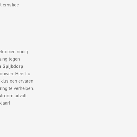
t ernstige
ektricien nodig
sing tegen
n Spijkdorp
trouwen. Heeft u
 klus een ervaren
ring te verhelpen.
room uitvalt.
klaar!