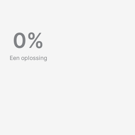
0
%
Een oplossing