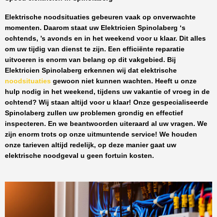
Elektrische noodsituaties gebeuren vaak op onverwachte
momenten. Daarom staat uw
Elektricien Spinolaberg
‘s
ochtends, ’s avonds en in het weekend voor u klaar. Dit alles
om uw tijdig van dienst te zijn. Een efficiënte reparatie
uitvoeren is enorm van belang op dit vakgebied.
Bij
Elektricien Spinolaberg
erkennen wij dat elektrische
noodsituaties
gewoon niet kunnen wachten. Heeft u onze
hulp nodig in het weekend, tijdens uw vakantie of vroeg in de
ochtend? Wij staan altijd voor u klaar! Onze
gespecialiseerde
Spinolaberg
zullen uw problemen grondig en effectief
inspecteren. En we beantwoorden uiteraard al uw vragen. We
zijn enorm trots op onze uitmuntende service! We houden
onze tarieven altijd redelijk, op deze manier gaat uw
elektrische noodgeval u geen fortuin kosten.