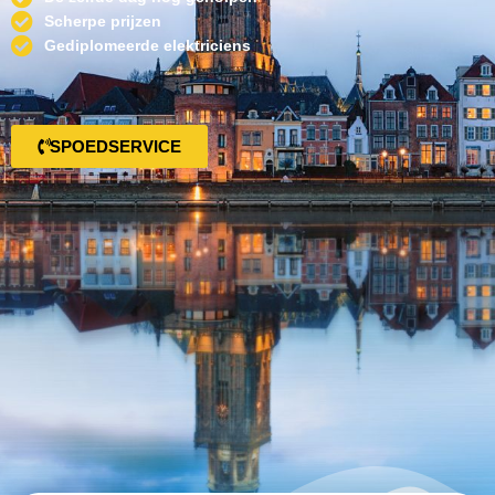
Scherpe prijzen
Gediplomeerde elektriciens
SPOEDSERVICE