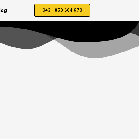
log
+31 850 604 970