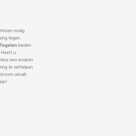
tricien nodig
sing tegen
 Tegelen
bieden
. Heeft u
 klus een ervaren
ring te verhelpen.
room uitvalt.
aar!