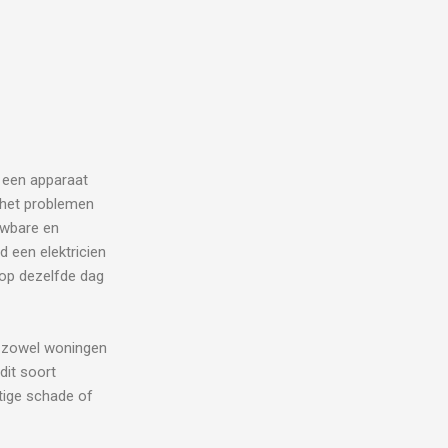
t een apparaat
j het problemen
uwbare en
d een elektricien
 op dezelfde dag
zowel woningen
 dit soort
stige schade of