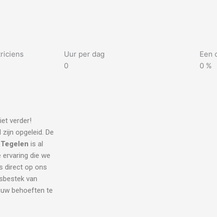
riciens
Uur per dag
Een 
0
0
%
et verder!
 zijn opgeleid. De
n Tegelen
is al
e ervaring die we
s direct op ons
dsbestek van
l uw behoeften te