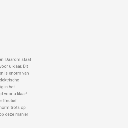
en. Daarom staat
oor u klaar. Dit
eren is enorm van
elektrische
g in het
d voor u klaar!
effectief
enorm trots op
 op deze manier